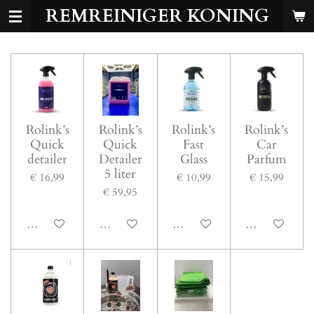
REMREINIGER KONING
Ga
direct
naar
de
hoofdinhoud
Rolink’s
Rolink’s
Rolink’s
Rolink’s
Quick
Quick
Fast
Car
detailer
Detailer
Glass
Parfum
5 liter
€ 16,99
€ 10,99
€ 15,99
€ 59,95
In winkelwagen
In winkelwagen
In winkelwagen
In winkelwage