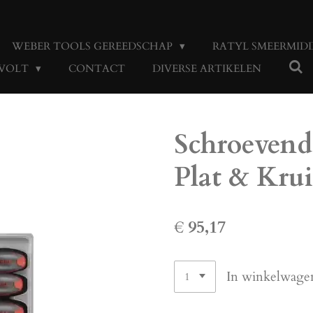
WEBER TOOLS GEREEDSCHAP
RATYL SMEERMID
 VOLT
CONTACT
DIVERSE ARTIKELEN
Schroevendr
Plat & Krui
€ 95,17
In winkelwage