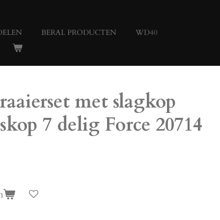
DELEN
BERAL PRODUCTEN
WD40
aaierset met slagkop
skop 7 delig Force 20714
n