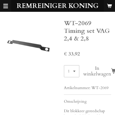
REMREINIGER KONING
Ga
direct
naar
WT-2069
de
hoofdinhoud
Timing set VAG
2,4 & 2,8
€ 33,92
In
winkelwagen
Artikelnummer:
WT-2069
Omschrijving
Dit blokkeer gereedschap