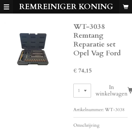
REMREINIGER KONING
Ga
direct
naar
WT-3038
de
hoofdinhoud
Remtang
Reparatie set
Opel Vag Ford
€ 74,15
In
winkelwagen
Artikelnummer:
WT-3038
Omschrijving