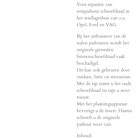
Voor reparatie van
rempasbout schroefdraad in
het wiellagerhuis van o.a.
Opel, Ford en VAG.
Bij het uitbouwen van de
stalen pasbouten wordt het
originele gietstalen
binnenschroefdraad vaak
beschadigd.
Dit kan ook gebeuren door
oxidatie, hitte en strooizout.
Met de tap ruimt u het oude
schroefdraad en tapt u weer
nieuw.
Met het plaatsingsapparaat
bevestigt u de insert. Daarna
schroeft u de originele
pasbout weer vast.
Inhoud: