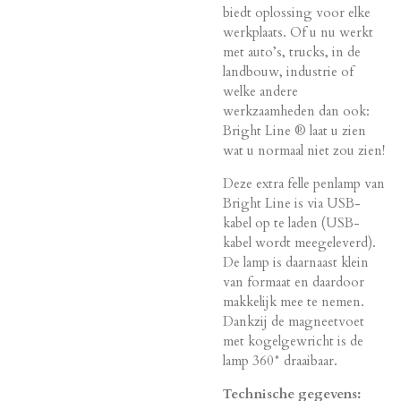
biedt oplossing voor elke
werkplaats. Of u nu werkt
met auto’s, trucks, in de
landbouw, industrie of
welke andere
werkzaamheden dan ook:
Bright Line ® laat u zien
wat u normaal niet zou zien!
Deze extra felle penlamp van
Bright Line is via USB-
kabel op te laden (USB-
kabel wordt meegeleverd).
De lamp is daarnaast klein
van formaat en daardoor
makkelijk mee te nemen.
Dankzij de magneetvoet
met kogelgewricht is de
lamp 360° draaibaar.
Technische gegevens: