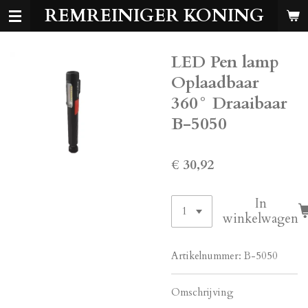
REMREINIGER KONING
Ga
direct
naar
LED Pen lamp
de
hoofdinhoud
Oplaadbaar
360° Draaibaar
B-5050
€ 30,92
In
winkelwagen
Artikelnummer:
B-5050
Omschrijving