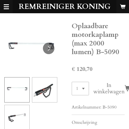
REMREINIGER KONING
Ga
direct
naar
Oplaadbare
de
hoofdinhoud
motorkaplamp
(max 2000
lumen) B-5090
€ 120,70
In
winkelwagen
Artikelnummer:
B-5090
Omschrijving