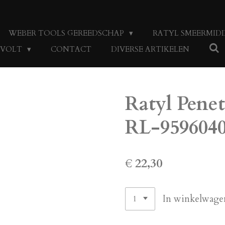
WEBER TOOLS GEREEDSCHAP
RATYL SMEERMID
4 VOLT
CONTACT
DIVERSE ARTIKELEN
Ratyl Penet
RL-959604
€ 22,30
In winkelwage