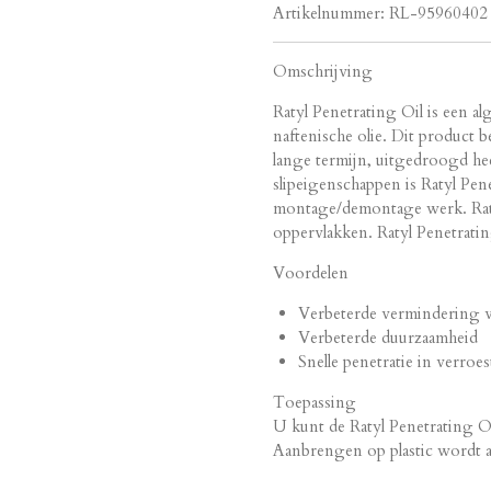
Artikelnummer:
RL-95960402
Omschrijving
Ratyl Penetrating Oil is een a
naftenische olie. Dit product 
lange termijn, uitgedroogd hee
slipeigenschappen is Ratyl Pen
montage/demontage werk. Ratyl
oppervlakken. Ratyl Penetrating
Voordelen
Verbeterde vermindering v
Verbeterde duurzaamheid
Snelle penetratie in verr
Toepassing
U kunt de Ratyl Penetrating O
Aanbrengen op plastic wordt 