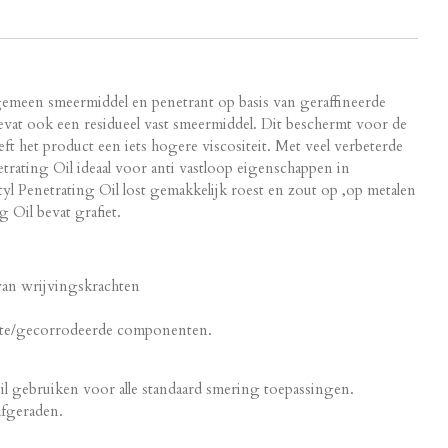
lgemeen smeermiddel en penetrant op basis van geraffineerde
bevat ook een residueel vast smeermiddel. Dit beschermt voor de
ft het product een iets hogere viscositeit. Met veel verbeterde
etrating Oil ideaal voor anti vastloop eigenschappen in
 Penetrating Oil lost gemakkelijk roest en zout op ,op metalen
 Oil bevat grafiet.
an wrijvingskrachten
oeste/gecorrodeerde componenten.
il gebruiken voor alle standaard smering toepassingen.
afgeraden.