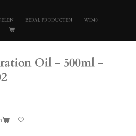
DELEN
BERAL PRODUCTEN
WD40
ration Oil - 500ml -
02
n