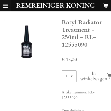
REMREINIGER KONING
Ga
direct
naar
Ratyl Radiator
de
hoofdinhoud
Treatment -
250ml - RL-
12555090
€ 18,33
In
winkelwagen
Artikelnummer:
RL-
12555090
Omschrijving