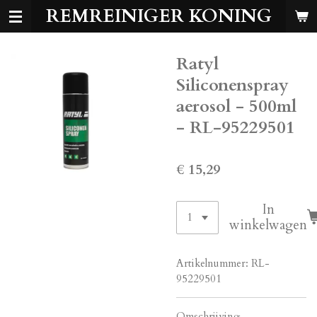
REMREINIGER KONING
Ga
direct
naar
Ratyl
de
hoofdinhoud
Siliconenspray
aerosol - 500ml
- RL-95229501
€ 15,29
In
winkelwagen
Artikelnummer:
RL-
95229501
Omschrijving