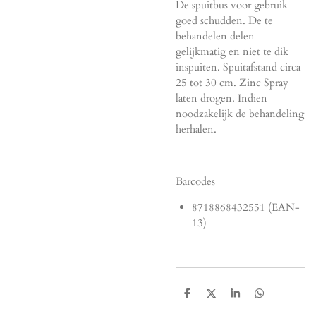
De spuitbus voor gebruik
goed schudden. De te
behandelen delen
gelijkmatig en niet te dik
inspuiten. Spuitafstand circa
25 tot 30 cm. Zinc Spray
laten drogen. Indien
noodzakelijk de behandeling
herhalen.
Barcodes
8718868432551 (EAN-
13)
D
D
S
D
e
e
h
e