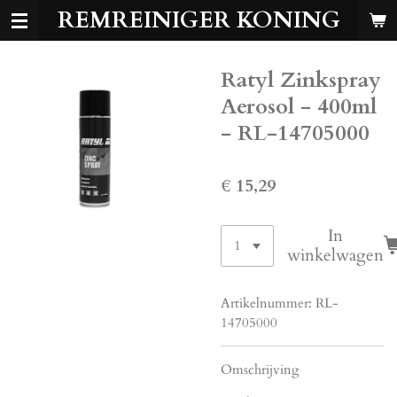
REMREINIGER KONING
Ga
direct
naar
Ratyl Zinkspray
de
hoofdinhoud
Aerosol - 400ml
- RL-14705000
€ 15,29
In
winkelwagen
Artikelnummer:
RL-
14705000
Omschrijving