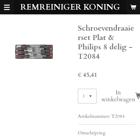
REMREINIGER KONING
Ga
direct
naar
Schroevendraaie
de
hoofdinhoud
rset Plat &
Philips 8 delig -
T2084
€ 45,41
In
winkelwagen
Artikelnummer:
T2084
Omschrijving