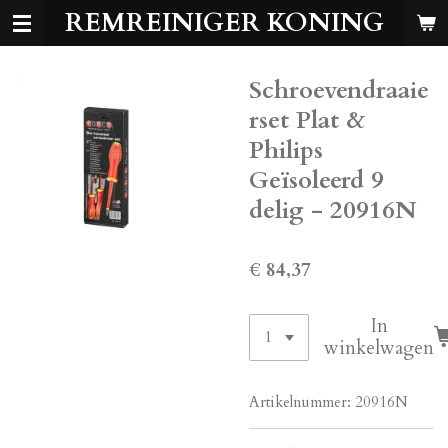
REMREINIGER KONING
Ga
direct
naar
Schroevendraaie
de
hoofdinhoud
rset Plat &
Philips
Geïsoleerd 9
delig - 20916N
€ 84,37
In
winkelwagen
Artikelnummer:
20916N