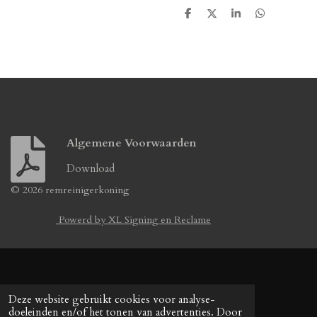
D
D
S
D
e
e
h
e
l
e
a
l
e
l
r
e
n
e
n
Algemene Voorwaarden
Download
© 2026 remreinigerkoning
Powerd by XL Signing en Reclame
Deze website gebruikt cookies voor analyse-
doeleinden en/of het tonen van advertenties. Door