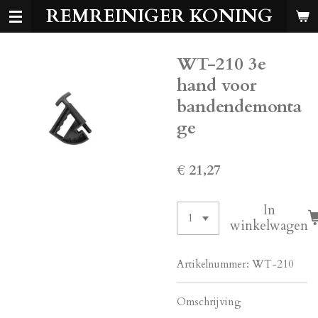
REMREINIGER KONING
Ga
direct
naar
WT-210 3e
de
hoofdinhoud
hand voor
bandendemonta
ge
€ 21,27
In
winkelwagen
Artikelnummer:
WT-210
Omschrijving