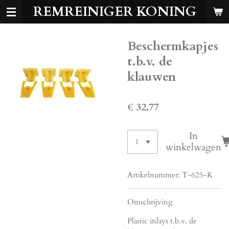
REMREINIGER KONING
Ga
direct
naar
Beschermkapjes
de
hoofdinhoud
t.b.v. de
klauwen
€ 32,77
In
winkelwagen
Artikelnummer:
T-625-K
Omschrijving
Plastic inlays t.b.v. de