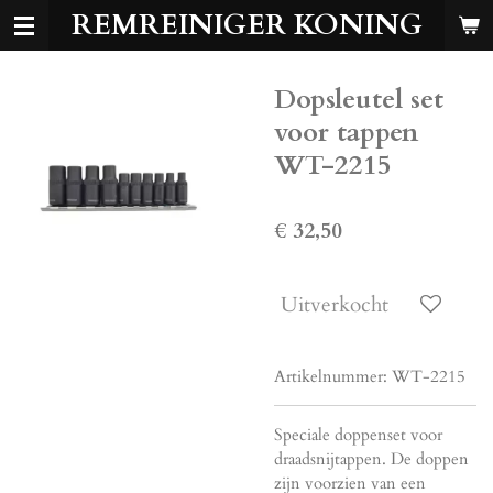
REMREINIGER KONING
Ga
direct
naar
Dopsleutel set
de
hoofdinhoud
voor tappen
WT-2215
€ 32,50
Uitverkocht
Artikelnummer:
WT-2215
Speciale doppenset voor
draadsnijtappen. De doppen
zijn voorzien van een