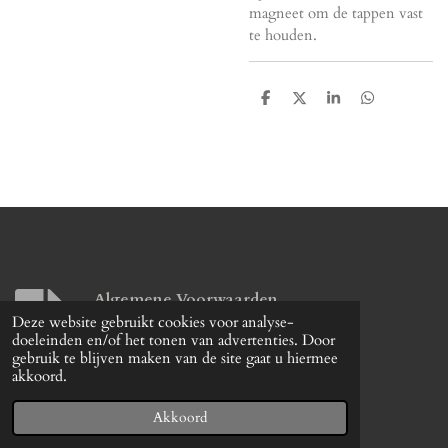
magneet om de tappen vast
te houden.
D
D
S
D
e
e
h
e
l
e
a
l
e
l
r
e
n
e
n
Algemene Voorwaarden
Deze website gebruikt cookies voor analyse-
Download
doeleinden en/of het tonen van advertenties. Door
gebruik te blijven maken van de site gaat u hiermee
© 2026 remreinigerkoning
akkoord.
Powerd by XL Signing en Reclame
Akkoord