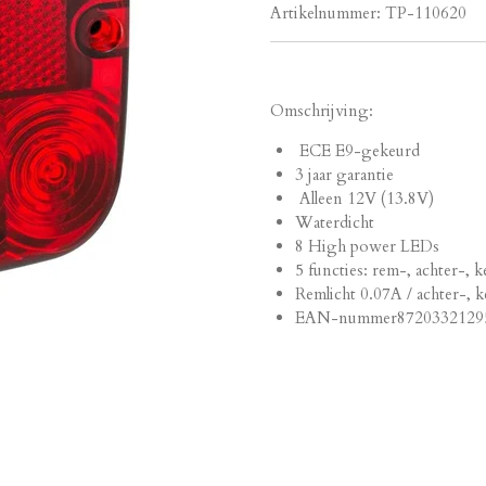
Artikelnummer:
TP-110620
Omschrijving:
ECE E9-gekeurd
3 jaar garantie
Alleen 12V (13.8V)
Waterdicht
8 High power LEDs
5 functies: rem-, achter-, k
Remlicht 0.07A / achter-, k
EAN-nummer
8720332129