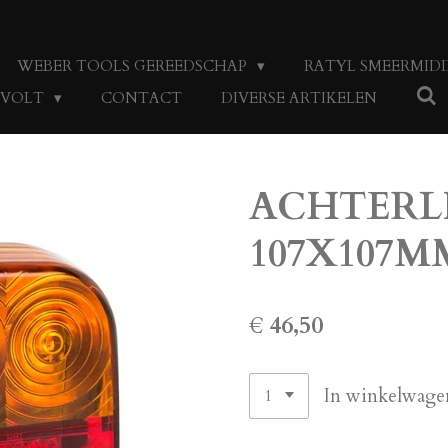
WEBER TOOLS GEREEDSCHAP
RATYL SMEERMID
4 VOLT
CONTACT
DIVERSE ARTIKELEN
ACHTERLI
107X107M
€ 46,50
In winkelwage