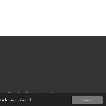
g
Powerd by XL Signing en Reclame
at u hiermee akkoord.
Akkoord