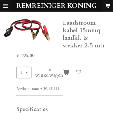
REMREINIGER KONING
Ga
direct
naar
Laadstroom
de
hoofdinhoud
kabel 35mmq
laadkl. &
stekker 2.5 mtr
€ 195,00
In
winkelwagen
Artikelnummer:
39.13.111
Specificaties