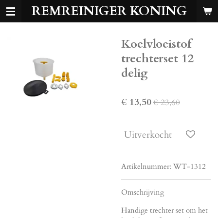
REMREINIGER KONING
Ga
direct
naar
Koelvloeistof
de
hoofdinhoud
trechterset 12
delig
€ 13,50
€ 23,60
Uitverkocht
Artikelnummer:
WT-1312
Omschrijving
Handige trechter set om het