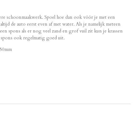
ere schoonmaakwerk. Spoel hoe dan ook vóór je met een
altijd de auto eerst even af met water. Als je namelijk meteen
en spons als er nog veel zand en grof vuil zit kun je krassen
e spons ook regelmatig goed uit.
H50mm