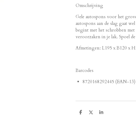
Omschrijving
Gele autospons voor het grov
autospons aan de slag gaat wel 
begint met het schrobben met e
veroorzaken in je lak. Spoel d
Afmetingen: L195 x B120 x 
Barcodes
8720168292445 (EAN-13)
D
D
S
e
e
h
l
e
a
e
l
r
n
e