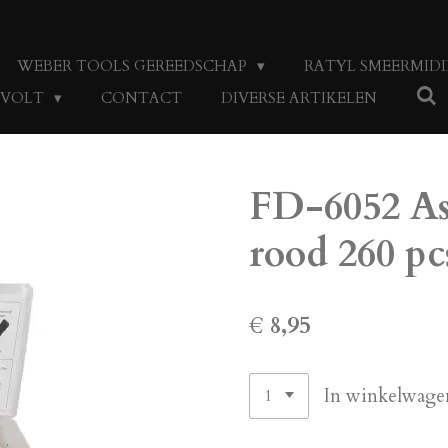
WEBER TOOLS GEREEDSCHAP
RATYL SMEERMID
4 VOLT
CONTACT
DIVERSE ARTIKELEN
FD-6052 As
rood 260 pc
€ 8,95
In winkelwage