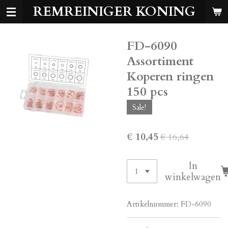
REMREINIGER KONING
Ga
direct
naar
FD-6090
de
hoofdinhoud
Assortiment
Koperen ringen
150 pcs
Sale!
€ 10,45
€ 16,64
In
winkelwagen
Artikelnummer:
FD-6090