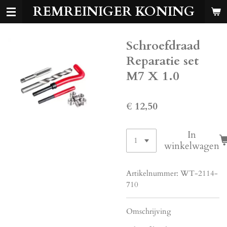
REMREINIGER KONING
Ga
direct
naar
Schroefdraad
de
hoofdinhoud
Reparatie set
M7 X 1.0
€ 12,50
In
winkelwagen
Artikelnummer:
WT-2114-
710
Omschrijving