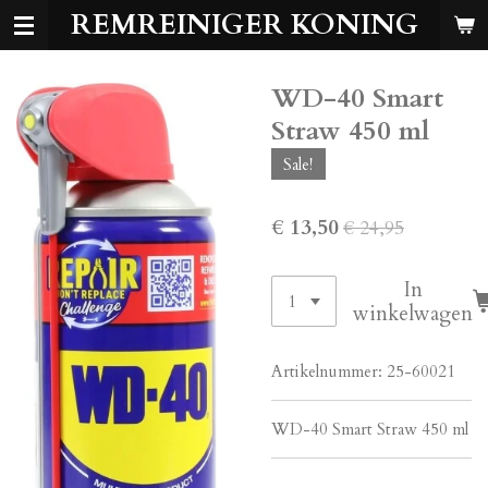
REMREINIGER KONING
Ga
direct
naar
WD-40 Smart
de
hoofdinhoud
Straw 450 ml
Sale!
€ 13,50
€ 24,95
In
winkelwagen
Artikelnummer:
25-60021
WD-40 Smart Straw 450 ml