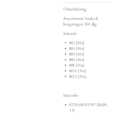
Omschrijving
Assortiment Starlock
borgringen 260 dlg.
Inhoud:
M3 (50x)
M4 (50x)
M5 (40x)
M6 (40x)
M8 (30x)
M10 (30x)
M12 (20x)
Barcodes
8720168293787 (EAN-
13)