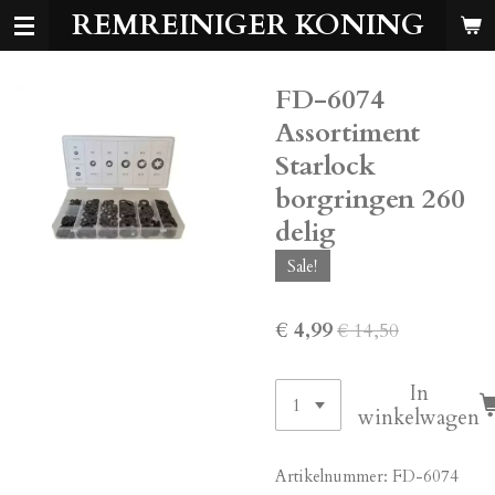
REMREINIGER KONING
Ga
direct
naar
FD-6074
de
hoofdinhoud
Assortiment
Starlock
borgringen 260
delig
Sale!
€ 4,99
€ 14,50
In
winkelwagen
Artikelnummer:
FD-6074