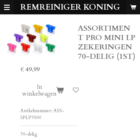
REMREINIGER KONING
Ga
direct
naar
ASSORTIMEN
de
hoofdinhoud
T PRO MINI LP
ZEKERINGEN
70-DELIG (1ST)
€ 49,99
In
winkelwagen
Artikelnummer:
ASS-
SFLP7000
70-delig