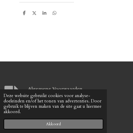
D
D
S
D
e
e
h
e
l
e
a
l
e
l
r
e
n
e
n
Algemene Voorwaarden
Deze website gebruikt cookies voor analyse-
Download
doeleinden en/of het tonen van advertenties. Door
gebruik te blijven maken van de site gaat u hiermee
© 2026 remreinigerkoning
akkoord.
Powerd by XL Signing en Reclame
Akkoord