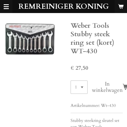
REMREINIGER KONING
Ga
direct
naar
Weber Tools
de
hoofdinhoud
Stubby steek
ring set (kort)
WT-430
€ 27,50
In
winkelwagen
Artikelnummer:
Wt-430
Stubby steekring sleutel set
van Weber Tools.